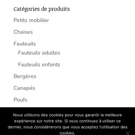
Catégories de produits
Petits mobilier
Chaises
Fauteuils
Fauteuils adultes
Fauteuils enfants
Bergères
Canapés
Poufs
Nous utilisons des cookies pour vous garantir la meilleure
expérience sur notre site. Si vous continuez à utiliser ce
dernier, nous considérerons que vous acceptez l'utilisation des
Copyright 2026 - Créé par
Ceryom
cookies.