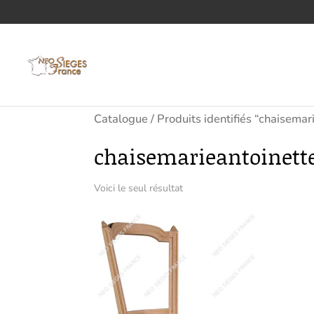
Catalogue
/ Produits identifiés “chaisemar
chaisemarieantoinett
Voici le seul résultat