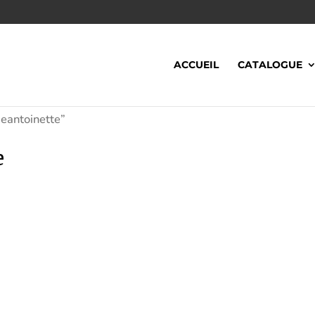
ACCUEIL
CATALOGUE
ieantoinette”
e