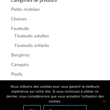
Petits mobilier
Chaises
Fauteuils
Fauteuils adultes
Fauteuils enfants
Bergères
Canapés
Poufs
Nous utilisons des cookies pour vous garantir la meilleure
expérience sur notre site. Si vous continuez à utiliser ce
dernier, nous considérerons que vous acceptez l'utilisation des
Copyright 2026 - Créé par
Ceryom
cookies.