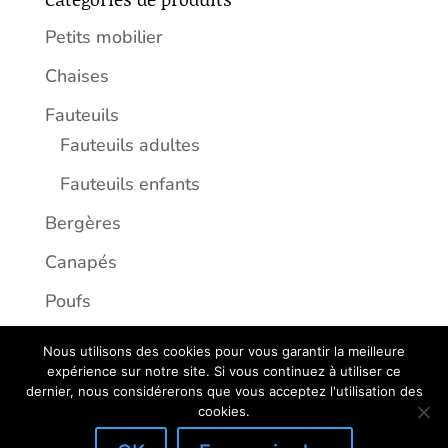
Petits mobilier
Chaises
Fauteuils
Fauteuils adultes
Fauteuils enfants
Bergères
Canapés
Poufs
Nous utilisons des cookies pour vous garantir la meilleure
expérience sur notre site. Si vous continuez à utiliser ce
dernier, nous considérerons que vous acceptez l'utilisation des
Copyright 2026 - Créé par
Ceryom
cookies.