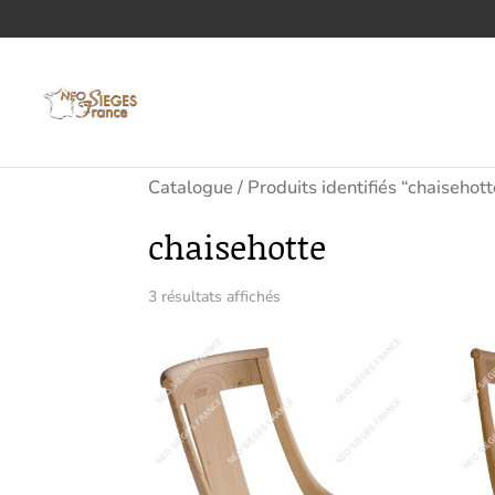
Catalogue
/ Produits identifiés “chaisehot
chaisehotte
3 résultats affichés