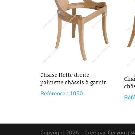
Chaise Hotte droite
Chai
palmette châssis à garnir
châs
Référence : 1050
Réfé
Copyright 2026 - Créé par
Ceryom
| M