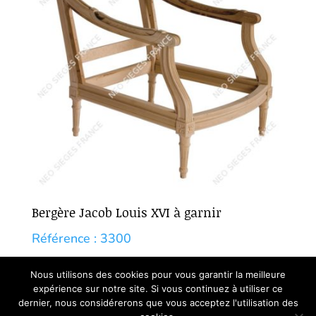
Bergère Jacob Louis XVI à garnir
Référence : 3300
Nous utilisons des cookies pour vous garantir la meilleure
expérience sur notre site. Si vous continuez à utiliser ce
dernier, nous considérerons que vous acceptez l'utilisation des
Copyright 2026 - Créé par
Ceryom